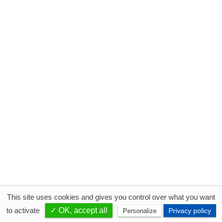
embarque.
Los participantes
1
No se realiza ningún pago en nuestro sitio web
This site uses cookies and gives you control over what you want
Compartir
Tweeter
Compartir
to activate
✓ OK, accept all
Privacy policy
Personalize