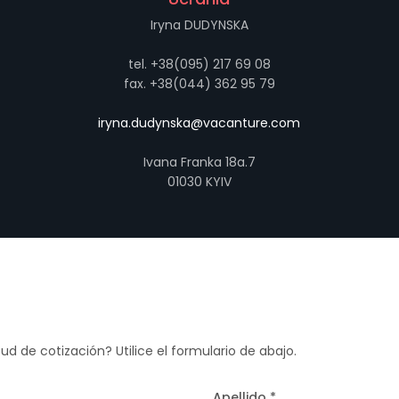
Iryna DUDYNSKA
tel. +38(095) 217 69 08
fax. +38(044) 362 95 79
iryna.dudynska@vacanture.com
Ivana Franka 18a.7
01030 KYIV
ud de cotización? Utilice el formulario de abajo.
Apellido *