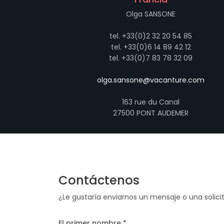
Olga SANSONE
tel. +33(0)2 32 20 54 85
tel. +33(0)6 14 89 42 12
tel. +33(0)7 83 78 32 09
olga.sansone@vacanture.com
163 rue du Canal
27500 PONT AUDEMER
Contáctenos
¿Le gustaría enviarnos un mensaje o una solicit
El primer nombre *