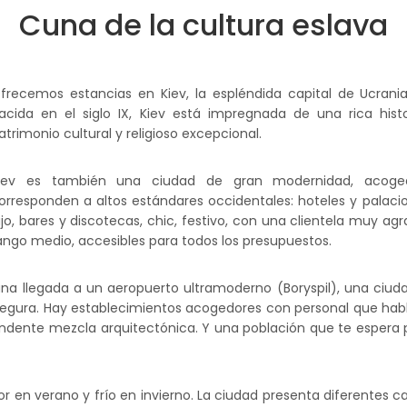
Cuna de la cultura eslava
frecemos estancias en Kiev, la espléndida capital de Ucrani
acida en el siglo IX, Kiev está impregnada de una rica histo
atrimonio cultural y religioso excepcional.
iev es también una ciudad de gran modernidad, acoge
orresponden a altos estándares occidentales: hoteles y palaci
ujo, bares y discotecas, chic, festivo, con una clientela muy
ango medio, accesibles para todos los presupuestos.
una llegada a un aeropuerto ultramoderno (Boryspil), una ciud
y segura. Hay establecimientos acogedores con personal que hab
rendente mezcla arquitectónica. Y una población que te espera 
or en verano y frío en invierno. La ciudad presenta diferentes 