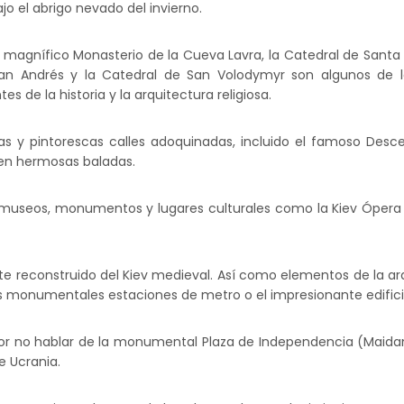
jo el abrigo nevado del invierno.
l magnífico Monasterio de la Cueva Lavra, la Catedral de Santa S
an Andrés y la Catedral de San Volodymyr son algunos de l
es de la historia y la arquitectura religiosa.
s y pintorescas calles adoquinadas, incluido el famoso Des
cen hermosas baladas.
os museos, monumentos y lugares culturales como la Kiev Ópera
reconstruido del Kiev medieval. Así como elementos de la arq
, las monumentales estaciones de metro o el impresionante edificio
or no hablar de la monumental Plaza de Independencia (Maidan
e Ucrania.