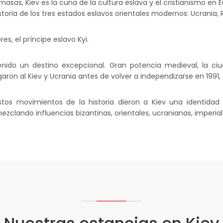
sas, Kiev es la cuna de la cultura eslava y el cristianismo en Eu
istoria de los tres estados eslavos orientales modernos: Ucrania, R
s, el príncipe eslavo Kyi.
enido un destino excepcional. Gran potencia medieval, la ci
garon al Kiev y Ucrania antes de volver a independizarse en 1991, a
stos movimientos de la historia dieron a Kiev una identidad n
ezclando influencias bizantinas, orientales, ucranianas, imperiale