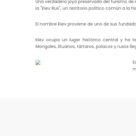
Una verdadera joya preservada del turismo de ma
la "Kiev Rus", un territorio político común a la h
El nombre Kiev proviene de uno de sus fundadore
Kiev ocupa un lugar histórico central y ha t
Mongoles, lituanos, tártaros, polacos y rusos lle
E
m